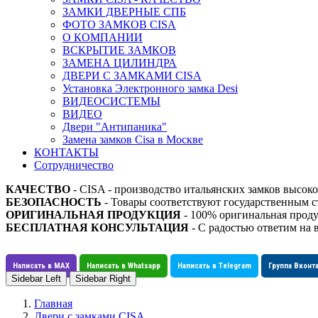
ЗАМКИ ДВЕРНЫЕ СПБ
ФОТО ЗАМКОВ CISA
О КОМПАНИИ
ВСКРЫТИЕ ЗАМКОВ
ЗАМЕНА ЦИЛИНДРА
ДВЕРИ С ЗАМКАМИ CISA
Установка Электронного замка Desi
ВИДЕОСИСТЕМЫ
ВИДЕО
Двери "Антипаника"
Замена замков Cisa в Москве
КОНТАКТЫ
Сотрудничество
КАЧЕСТВО
- CISA - производство итальянских замков высоко
БЕЗОПАСНОСТЬ
- Товары соответствуют государственным
ОРИГИНАЛЬНАЯ ПРОДУКЦИЯ
- 100% оригинальная проду
БЕСПЛАТНАЯ КОНСУЛЬТАЦИЯ
- С радостью ответим на 
Написать в MAX
Написать в Whatsapp
Написать в Telegram
Группа Вконт
Sidebar Left
Sidebar Right
Главная
Двери с замками CISA