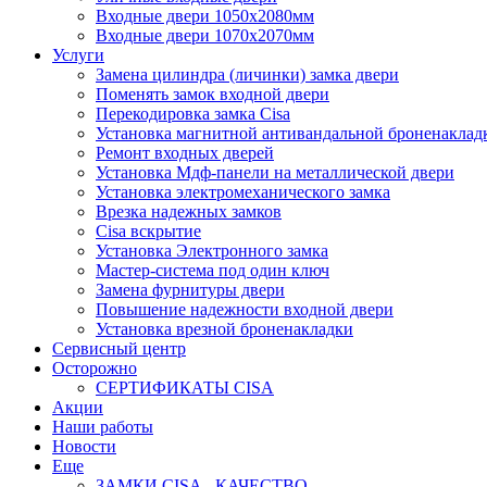
Входные двери 1050х2080мм
Входные двери 1070х2070мм
Услуги
Замена цилиндра (личинки) замка двери
Поменять замок входной двери
Перекодировка замка Cisa
Установка магнитной антивандальной броненаклад
Ремонт входных дверей
Установка Мдф-панели на металлической двери
Установка электромеханического замка
Врезка надежных замков
Сisa вскрытие
Установка Электронного замка
Мастер-система под один ключ
Замена фурнитуры двери
Повышение надежности входной двери
Установка врезной броненакладки
Сервисный центр
Осторожно
СЕРТИФИКАТЫ CISA
Акции
Наши работы
Новости
Еще
ЗАМКИ CISA - КАЧЕСТВО