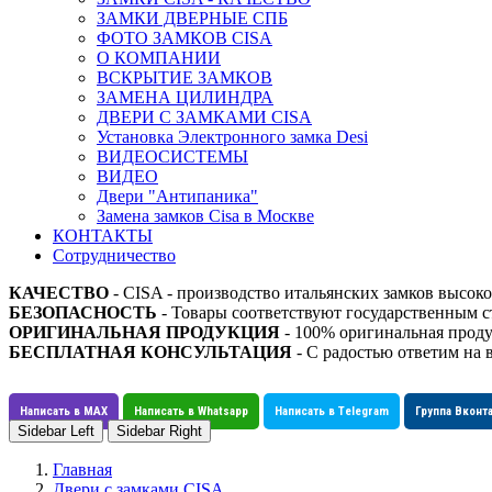
ЗАМКИ ДВЕРНЫЕ СПБ
ФОТО ЗАМКОВ CISA
О КОМПАНИИ
ВСКРЫТИЕ ЗАМКОВ
ЗАМЕНА ЦИЛИНДРА
ДВЕРИ С ЗАМКАМИ CISA
Установка Электронного замка Desi
ВИДЕОСИСТЕМЫ
ВИДЕО
Двери "Антипаника"
Замена замков Cisa в Москве
КОНТАКТЫ
Сотрудничество
КАЧЕСТВО
- CISA - производство итальянских замков высоко
БЕЗОПАСНОСТЬ
- Товары соответствуют государственным
ОРИГИНАЛЬНАЯ ПРОДУКЦИЯ
- 100% оригинальная проду
БЕСПЛАТНАЯ КОНСУЛЬТАЦИЯ
- С радостью ответим на 
Написать в MAX
Написать в Whatsapp
Написать в Telegram
Группа Вконт
Sidebar Left
Sidebar Right
Главная
Двери с замками CISA