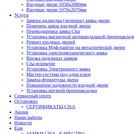
Входные двери 1050х2080мм
Входные двери 1070х2070мм
Услуги
Замена цилиндра (личинки) замка двери
Поменять замок входной двери
Перекодировка замка Cisa
Установка магнитной антивандальной броненаклад
Ремонт входных дверей
Установка Мдф-панели на металлической двери
Установка электромеханического замка
Врезка надежных замков
Сisa вскрытие
Установка Электронного замка
Мастер-система под один ключ
Замена фурнитуры двери
Повышение надежности входной двери
Установка врезной броненакладки
Сервисный центр
Осторожно
СЕРТИФИКАТЫ CISA
Акции
Наши работы
Новости
Еще
ЗАМКИ CISA - КАЧЕСТВО