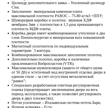
Цилиндр дополнительного замка – Усиленный цилиндр
Cisa;
Заполнение: минеральная каменная плита
максимальной плотности PAROC – 75-80 кг/м3 +ППУ;
Шуморазрыв коробки и полотна: звуковая ХДФ
мембрана 3мм с плотностью в 1,5 раза превышающего
плотность МДФ плиты;
Коробка двери имеет комбинированное утепление в два
слоя: Пенополиуретан и минеральная вата повышенной
плотности
Магнитный уплотнитель по индивидуальным
параметрам: 3 контура;
Комбинированное максимальное заполнение полотна;
Дополнительно полотно, коробка и наличники
проклеиваются Вибропластом (VTR);
Максимальная шумоизоляция (защита от общего шума
от 50 Дб) и эстетичный вид внутренней отделки двери в
едином стиле – за счет отсутствия металлической
“рамки”;
Специально разработанная ответная регулировочная
планка (предотвращает заклинивания двери на весь
период эксплуатация, а также позволяет регулировать
дверь в двух плоскостях);
Петли усиленные – Итальянская система петель Барк;
Ночная задвижка – Есть;