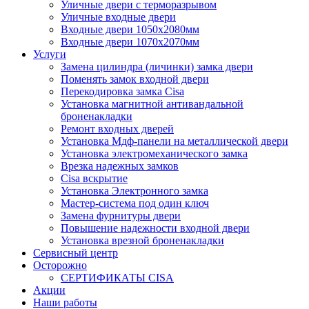
Уличные двери с терморазрывом
Уличные входные двери
Входные двери 1050х2080мм
Входные двери 1070х2070мм
Услуги
Замена цилиндра (личинки) замка двери
Поменять замок входной двери
Перекодировка замка Cisa
Установка магнитной антивандальной
броненакладки
Ремонт входных дверей
Установка Мдф-панели на металлической двери
Установка электромеханического замка
Врезка надежных замков
Сisa вскрытие
Установка Электронного замка
Мастер-система под один ключ
Замена фурнитуры двери
Повышение надежности входной двери
Установка врезной броненакладки
Сервисный центр
Осторожно
СЕРТИФИКАТЫ CISA
Акции
Наши работы