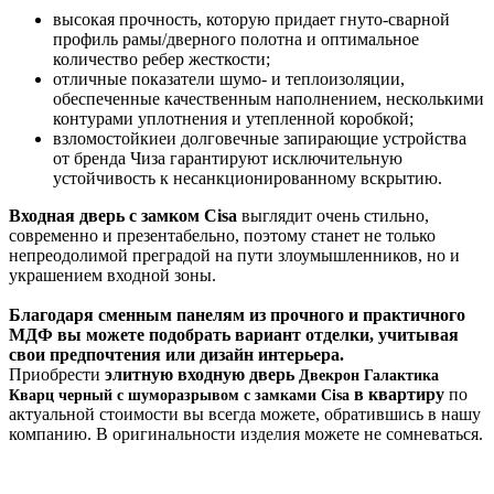
высокая прочность, которую придает гнуто-сварной
профиль рамы/дверного полотна и оптимальное
количество ребер жесткости;
отличные показатели шумо- и теплоизоляции,
обеспеченные качественным наполнением, несколькими
контурами уплотнения и утепленной коробкой;
взломостойкиеи долговечные запирающие устройства
от бренда Чиза гарантируют исключительную
устойчивость к несанкционированному вскрытию.
Входная дверь с замком
Cisa
выглядит очень стильно,
современно и презентабельно, поэтому станет не только
непреодолимой преградой на пути злоумышленников, но и
украшением входной зоны.
Благодаря сменным панелям из прочного и практичного
МДФ вы можете подобрать вариант отделки, учитывая
свои предпочтения или дизайн интерьера.
Приобрести
элитную входную дверь
Двекрон Галактика
в квартиру
по
Кварц черный с шуморазрывом с замками Cisa
актуальной стоимости вы всегда можете, обратившись в нашу
компанию. В оригинальности изделия можете не сомневаться.