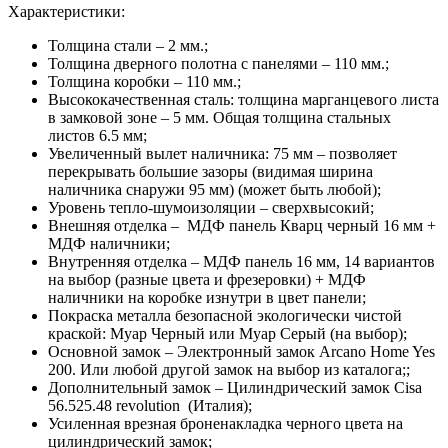
Характеристики:
Толщина стали – 2 мм.;
Толщина дверного полотна с панелями – 110 мм.;
Толщина коробки – 110 мм.;
Высококачественная сталь: толщина марганцевого листа
в замковой зоне – 5 мм. Общая толщина стальных
листов 6.5 мм;
Увеличенный вылет наличника: 75 мм – позволяет
перекрывать большие зазоры (видимая ширина
наличника снаружи 95 мм) (может быть любой);
Уровень тепло-шумоизоляции – сверхвысокий;
Внешняя отделка – МДФ панель Кварц черный 16 мм +
МДФ наличники;
Внутренняя отделка – МДФ панель 16 мм, 14 вариантов
на выбор (разные цвета и фрезеровки) + МДФ
наличники на коробке изнутри в цвет панели;
Покраска металла безопасной экологически чистой
краской: Муар Черный или Муар Серый (на выбор);
Основной замок – Электронный замок Arcano Home Yes
200. Или любой другой замок на выбор из каталога;;
Дополнительный замок – Цилиндрический замок Cisa
56.525.48 revolution (Италия);
Усиленная врезная броненакладка черного цвета на
цилиндрический замок;