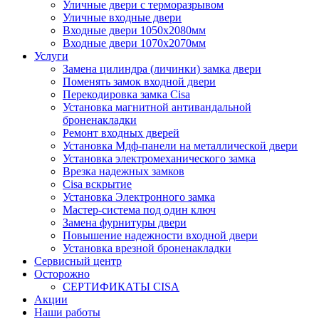
Уличные двери с терморазрывом
Уличные входные двери
Входные двери 1050х2080мм
Входные двери 1070х2070мм
Услуги
Замена цилиндра (личинки) замка двери
Поменять замок входной двери
Перекодировка замка Cisa
Установка магнитной антивандальной
броненакладки
Ремонт входных дверей
Установка Мдф-панели на металлической двери
Установка электромеханического замка
Врезка надежных замков
Сisa вскрытие
Установка Электронного замка
Мастер-система под один ключ
Замена фурнитуры двери
Повышение надежности входной двери
Установка врезной броненакладки
Сервисный центр
Осторожно
СЕРТИФИКАТЫ CISA
Акции
Наши работы