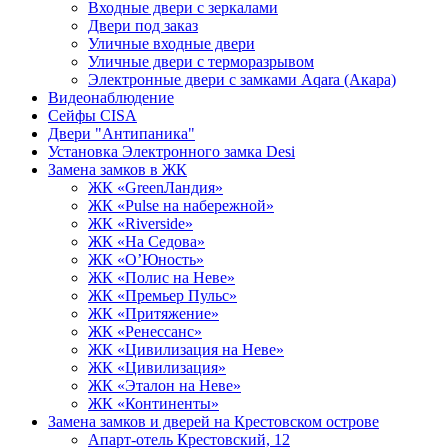
Входные двери с зеркалами
Двери под заказ
Уличные входные двери
Уличные двери с терморазрывом
Электронные двери с замками Aqara (Акара)
Видеонаблюдение
Сейфы CISA
Двери "Антипаника"
Установка Электронного замка Desi
Замена замков в ЖК
ЖК «GreenЛандия»
ЖК «Pulse на набережной»
ЖК «Riverside»
ЖК «На Седова»
ЖК «О’Юность»
ЖК «Полис на Неве»
ЖК «Премьер Пульс»
ЖК «Притяжение»
ЖК «Ренессанс»
ЖК «Цивилизация на Неве»
ЖК «Цивилизация»
ЖК «Эталон на Неве»
ЖК «Континенты»
Замена замков и дверей на Крестовском острове
Апарт-отель Крестовский, 12