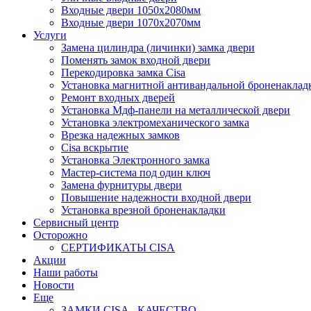
Входные двери 1050х2080мм
Входные двери 1070х2070мм
Услуги
Замена цилиндра (личинки) замка двери
Поменять замок входной двери
Перекодировка замка Cisa
Установка магнитной антивандальной броненаклад
Ремонт входных дверей
Установка Мдф-панели на металлической двери
Установка электромеханического замка
Врезка надежных замков
Сisa вскрытие
Установка Электронного замка
Мастер-система под один ключ
Замена фурнитуры двери
Повышение надежности входной двери
Установка врезной броненакладки
Сервисный центр
Осторожно
СЕРТИФИКАТЫ CISA
Акции
Наши работы
Новости
Еще
ЗАМКИ CISA - КАЧЕСТВО