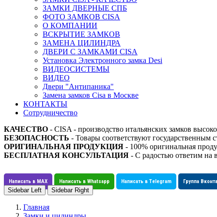
ЗАМКИ ДВЕРНЫЕ СПБ
ФОТО ЗАМКОВ CISA
О КОМПАНИИ
ВСКРЫТИЕ ЗАМКОВ
ЗАМЕНА ЦИЛИНДРА
ДВЕРИ С ЗАМКАМИ CISA
Установка Электронного замка Desi
ВИДЕОСИСТЕМЫ
ВИДЕО
Двери "Антипаника"
Замена замков Cisa в Москве
КОНТАКТЫ
Сотрудничество
КАЧЕСТВО
- CISA - производство итальянских замков высоко
БЕЗОПАСНОСТЬ
- Товары соответствуют государственным
ОРИГИНАЛЬНАЯ ПРОДУКЦИЯ
- 100% оригинальная проду
БЕСПЛАТНАЯ КОНСУЛЬТАЦИЯ
- С радостью ответим на 
Написать в MAX
Написать в Whatsapp
Написать в Telegram
Группа Вконт
Sidebar Left
Sidebar Right
Главная
Замки и цилиндры