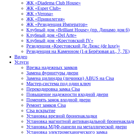
ЖК «Diadema Club House»
ЖК «Esper Club»
ЖК «Verona»
ЖК «Привилегия»
ЖК «Резиденция Император»
Клубный дом «Brilliant House» (пр. Динамо дом 6)
Клубный дом «Del Arte»
Клубный дом «Крестовский IV»
Резиденция «Крестовский Де Люкс (de luxe)»
Резиденция на Каменном (1-я Берёзовая ал., 7, 7Е)
Видео
Услуги
Врезка надежных замков
Замена фурнитуры двери
Замена цилиндра (личинки) ABUS на Cisa
Мастер-система под один ключ
Перекодировка замка Cisa
Повышение надежности входной двери
Поменять замок входной двери
Ремонт замков Cisa
Сisa вскрытие
Установка врезной броненакладки
Установка магнитной антивандальной броненаклад
Установка МДФ-панели на металлической двери
Установка электромеханического замка