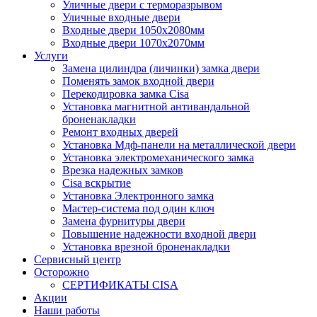
Уличные двери с терморазрывом
Уличные входные двери
Входные двери 1050х2080мм
Входные двери 1070х2070мм
Услуги
Замена цилиндра (личинки) замка двери
Поменять замок входной двери
Перекодировка замка Cisa
Установка магнитной антивандальной
броненакладки
Ремонт входных дверей
Установка Мдф-панели на металлической двери
Установка электромеханического замка
Врезка надежных замков
Сisa вскрытие
Установка Электронного замка
Мастер-система под один ключ
Замена фурнитуры двери
Повышение надежности входной двери
Установка врезной броненакладки
Сервисный центр
Осторожно
СЕРТИФИКАТЫ CISA
Акции
Наши работы