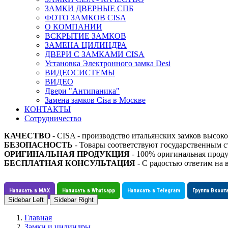
ЗАМКИ ДВЕРНЫЕ СПБ
ФОТО ЗАМКОВ CISA
О КОМПАНИИ
ВСКРЫТИЕ ЗАМКОВ
ЗАМЕНА ЦИЛИНДРА
ДВЕРИ С ЗАМКАМИ CISA
Установка Электронного замка Desi
ВИДЕОСИСТЕМЫ
ВИДЕО
Двери "Антипаника"
Замена замков Cisa в Москве
КОНТАКТЫ
Сотрудничество
КАЧЕСТВО
- CISA - производство итальянских замков высоко
БЕЗОПАСНОСТЬ
- Товары соответствуют государственным
ОРИГИНАЛЬНАЯ ПРОДУКЦИЯ
- 100% оригинальная проду
БЕСПЛАТНАЯ КОНСУЛЬТАЦИЯ
- С радостью ответим на 
Написать в MAX
Написать в Whatsapp
Написать в Telegram
Группа Вконт
Sidebar Left
Sidebar Right
Главная
Замки и цилиндры