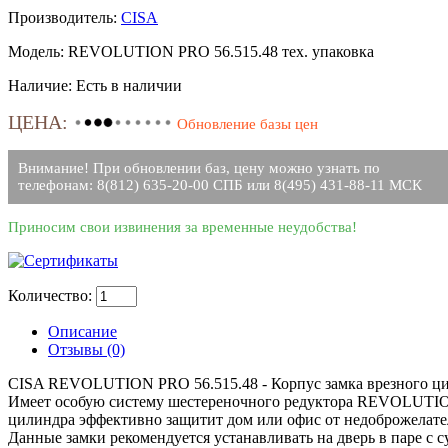
Производитель:
CISA
Модель:
REVOLUTION PRO 56.515.48 тех. упаковка
Наличие:
Есть в наличии
ЦЕНА:
Обновление базы цен
Внимание! При обновлении баз, цену можно узнать по
телефонам: 8(812) 635-20-00 СПБ или 8(495) 431-88-11 МСК
Приносим свои извинения за временные неудобства!
Количество:
Описание
Отзывы (0)
CISA REVOLUTION PRO 56.515.48 - Корпус замка врезного цил
Имеет особую систему шестереночного редуктора REVOLUTION
цилиндра эффективно защитит дом или офис от недоброжелате
Данные замки рекомендуется устанавливать на дверь в паре с 