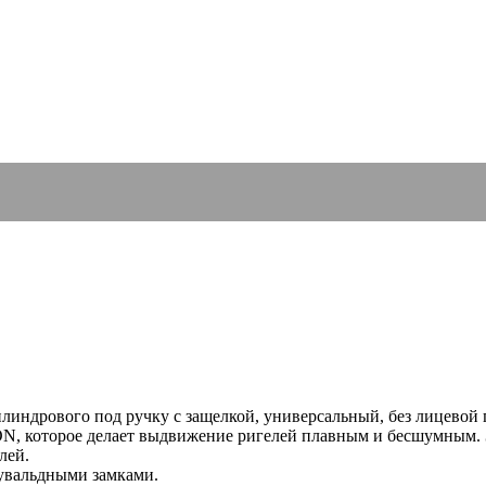
индрового под ручку с защелкой, универсальный, без лицевой 
, которое делает выдвижение ригелей плавным и бесшумным. З
лей.
сувальдными замками.