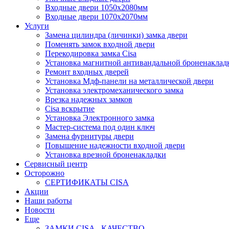
Входные двери 1050х2080мм
Входные двери 1070х2070мм
Услуги
Замена цилиндра (личинки) замка двери
Поменять замок входной двери
Перекодировка замка Cisa
Установка магнитной антивандальной броненаклад
Ремонт входных дверей
Установка Мдф-панели на металлической двери
Установка электромеханического замка
Врезка надежных замков
Сisa вскрытие
Установка Электронного замка
Мастер-система под один ключ
Замена фурнитуры двери
Повышение надежности входной двери
Установка врезной броненакладки
Сервисный центр
Осторожно
СЕРТИФИКАТЫ CISA
Акции
Наши работы
Новости
Еще
ЗАМКИ CISA - КАЧЕСТВО