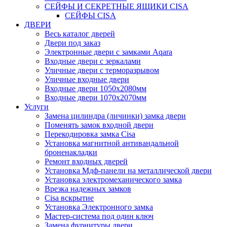
СЕЙФЫ И СЕКРЕТНЫЕ ЯЩИКИ CISA
СЕЙФЫ CISA
ДВЕРИ
Весь каталог дверей
Двери под заказ
Электронные двери с замками Aqara
Входные двери с зеркалами
Уличные двери с терморазрывом
Уличные входные двери
Входные двери 1050х2080мм
Входные двери 1070х2070мм
Услуги
Замена цилиндра (личинки) замка двери
Поменять замок входной двери
Перекодировка замка Cisa
Установка магнитной антивандальной
броненакладки
Ремонт входных дверей
Установка Мдф-панели на металлической двери
Установка электромеханического замка
Врезка надежных замков
Сisa вскрытие
Установка Электронного замка
Мастер-система под один ключ
Замена фурнитуры двери