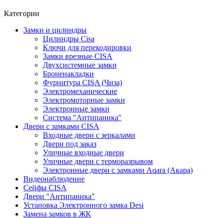
Категории
Замки и цилиндры
Цилиндры Сisa
Ключи для перекодировки
Замки врезные CISA
Двухсистемные замки
Броненакладки
Фурнитура CISA (Чиза)
Электромеханические
Электромоторные замки
Электронные замки
Система "Антипаника"
Двери с замками CISA
Входные двери с зеркалами
Двери под заказ
Уличные входные двери
Уличные двери с терморазрывом
Электронные двери с замками Aqara (Акара)
Видеонаблюдение
Сейфы CISA
Двери "Антипаника"
Установка Электронного замка Desi
Замена замков в ЖК