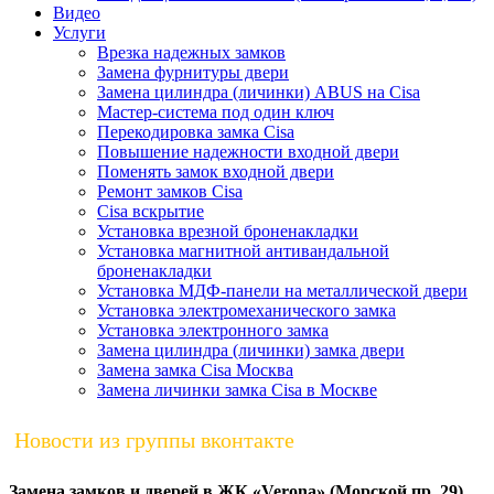
Видео
Услуги
Врезка надежных замков
Замена фурнитуры двери
Замена цилиндра (личинки) ABUS на Cisa
Мастер-система под один ключ
Перекодировка замка Cisa
Повышение надежности входной двери
Поменять замок входной двери
Ремонт замков Cisa
Сisa вскрытие
Установка врезной броненакладки
Установка магнитной антивандальной
броненакладки
Установка МДФ-панели на металлической двери
Установка электромеханического замка
Установка электронного замка
Замена цилиндра (личинки) замка двери
Замена замка Cisa Москва
Замена личинки замка Cisa в Москве
Новости из группы вконтакте
Замена замков и дверей в ЖК «Verona» (Морской пр. 29)