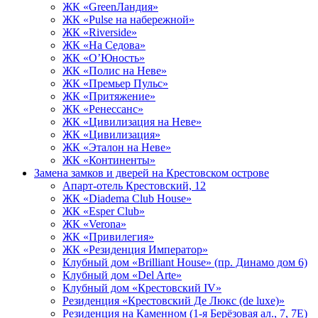
ЖК «GreenЛандия»
ЖК «Pulse на набережной»
ЖК «Riverside»
ЖК «На Седова»
ЖК «О’Юность»
ЖК «Полис на Неве»
ЖК «Премьер Пульс»
ЖК «Притяжение»
ЖК «Ренессанс»
ЖК «Цивилизация на Неве»
ЖК «Цивилизация»
ЖК «Эталон на Неве»
ЖК «Континенты»
Замена замков и дверей на Крестовском острове
Апарт-отель Крестовский, 12
ЖК «Diadema Club House»
ЖК «Esper Club»
ЖК «Verona»
ЖК «Привилегия»
ЖК «Резиденция Император»
Клубный дом «Brilliant House» (пр. Динамо дом 6)
Клубный дом «Del Arte»
Клубный дом «Крестовский IV»
Резиденция «Крестовский Де Люкс (de luxe)»
Резиденция на Каменном (1-я Берёзовая ал., 7, 7Е)