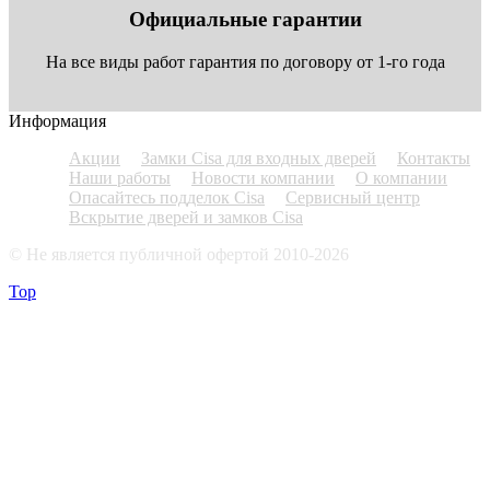
Официальные гарантии
На все виды работ гарантия по договору от 1-го года
Информация
Акции
Замки Cisa для входных дверей
Контакты
Наши работы
Новости компании
О компании
Опасайтесь подделок Cisa
Сервисный центр
Вскрытие дверей и замков Cisa
© Не является публичной офертой 2010-2026
Top