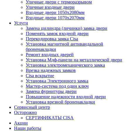
Уличные двери с терморазрывом
Уличные входные двери
Входные двери 1050х2080мм
Входные двери 1070х2070мм
Услуги
Замена цилиндра (личинки) замка двери
Поменять замок входной двери
Перекодировка замка Cisa
Установка магнитной антивандальной
броненакладки
Ремонт входных дверей
Установка Мдф-панели на металлической двери
Установка электромеханического замка
Врезка надежных замков
Сisa вскрытие
Установка Электронного замка
Мастер-система под один ключ
Замена фурнитуры двери
Повышение надежности входной двери
Установка врезной броненакладки
Сервисный центр
Осторожно
СЕРТИФИКАТЫ CISA
Акции
Наши работы