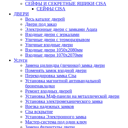
СЕЙФЫ И СЕКРЕТНЫЕ ЯЩИКИ CISA
СЕЙФЫ CISA
ДВЕРИ
Весь каталог дверей
Двери под заказ
Электронные двери с замками Aqara
Входные двери с зеркалами
Уличные двери с терморазрывом
Уличные входные двери
Входные двери 1050х2080мм
Входные двери 1070х2070мм
Услуги
Замена цилиндра (личинки) замка двери
Поменять замок входной двери
Перекодировка замка Cisa
Установка магнитной антивандальной
броненакладки
Ремонт входных дверей
Установка Мдф-панели на металлической двери
Установка электромеханического замка
Врезка надежных замков
Сisa вскрытие
Установка Электронного замка
Мастер-система под один ключ
Замена фурнитуры двери